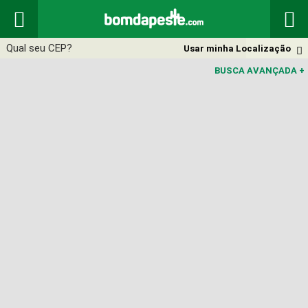


Usar minha Localização

BUSCA AVANÇADA
+