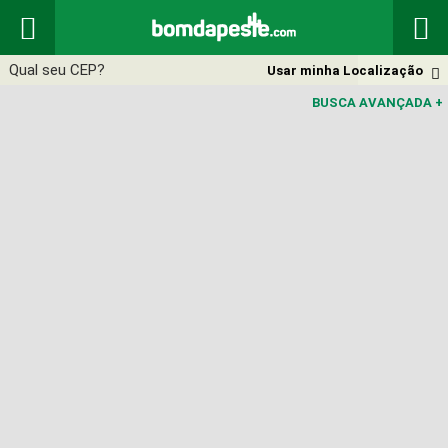


Usar minha Localização

BUSCA AVANÇADA
+