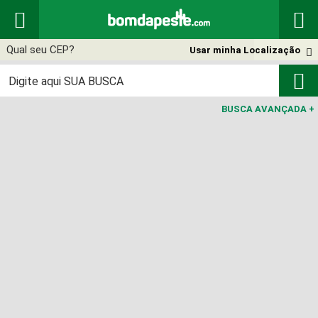


Usar minha Localização


BUSCA AVANÇADA
+