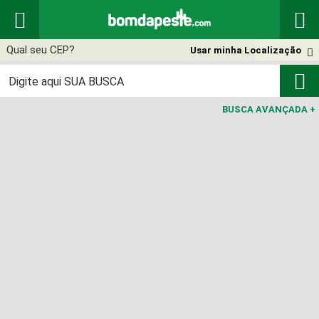


Usar minha Localização


BUSCA AVANÇADA
+