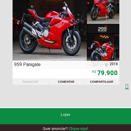
959 Panigale
2018

79.900
R$
FINANCIAR
COMENTAR
COMPARTILHAR

Lojas
Quer anunciar?
Clique aqui!