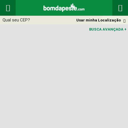


Usar minha Localização

BUSCA AVANÇADA
+