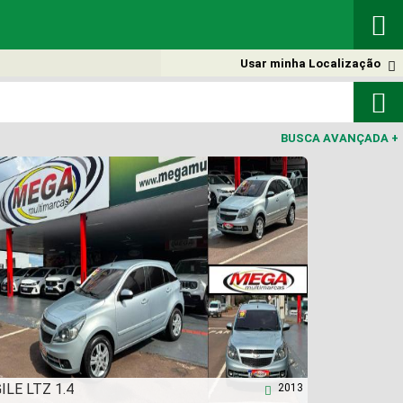

Usar minha Localização


BUSCA AVANÇADA
+
ILE LTZ 1.4
2013
