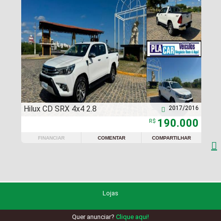
Hilux CD SRX 4x4 2.8
2017/2016

190.000
R$
FINANCIAR
COMENTAR
COMPARTILHAR

Lojas
Quer anunciar?
Clique aqui!