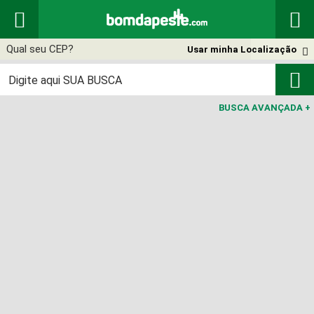


Usar minha Localização


BUSCA AVANÇADA
+