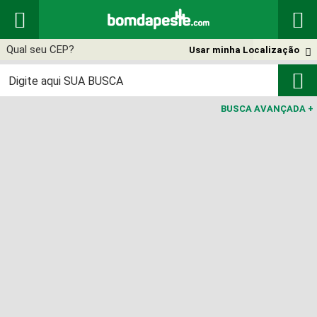


Usar minha Localização


BUSCA AVANÇADA
+