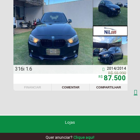
316i 1.6
2014/2014

R$ 93.990
87.500
R$
FINANCIAR
COMENTAR
COMPARTILHAR

Lojas
Quer anunciar?
Clique aqui!