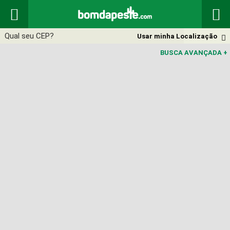


Usar minha Localização

BUSCA AVANÇADA
+