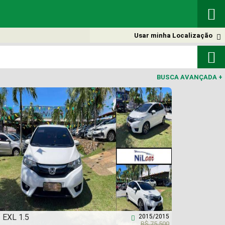

Usar minha Localização


BUSCA AVANÇADA
+
t EXL 1.5
2015/2015

R$ 75.500