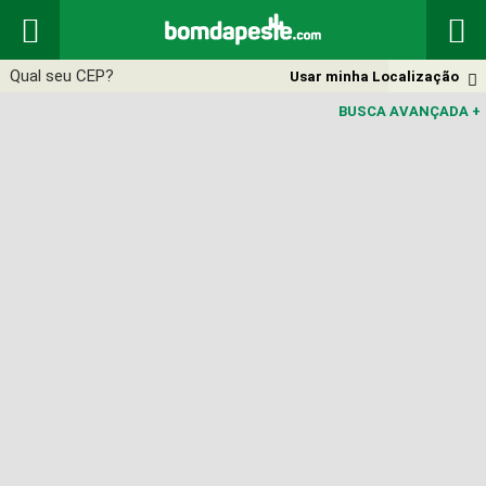


Usar minha Localização

BUSCA AVANÇADA
+