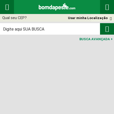


Usar minha Localização


BUSCA AVANÇADA
+