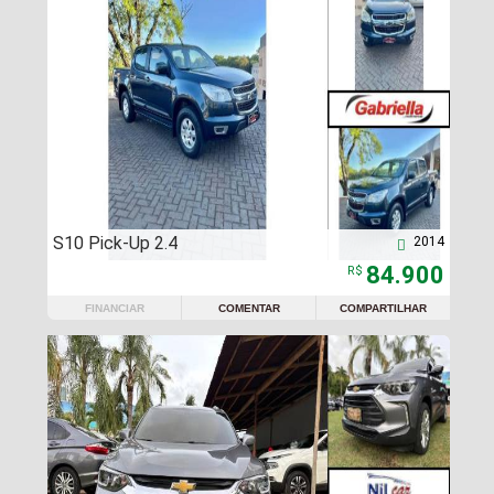
S10 Pick-Up 2.4
2014

84.900
R$
FINANCIAR
COMENTAR
COMPARTILHAR