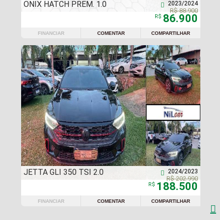
ONIX HATCH PREM. 1.0
2023/2024

R$ 88.900
86.900
R$
FINANCIAR
COMENTAR
COMPARTILHAR
JETTA GLI 350 TSI 2.0
2024/2023

R$ 202.990
188.500
R$
FINANCIAR
COMENTAR
COMPARTILHAR
