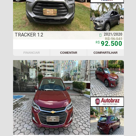
TRACKER 1.2
2021/2020

R$ 96.541
92.500
R$
FINANCIAR
COMENTAR
COMPARTILHAR