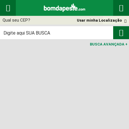


Usar minha Localização


BUSCA AVANÇADA
+