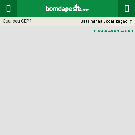


Usar minha Localização

BUSCA AVANÇADA
+