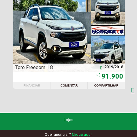
Toro Freedom 1.8
2019/2018

91.900
R$
FINANCIAR
COMENTAR
COMPARTILHAR

Lojas
Quer anunciar?
Clique aqui!