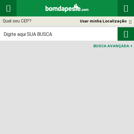


Usar minha Localização


BUSCA AVANÇADA
+