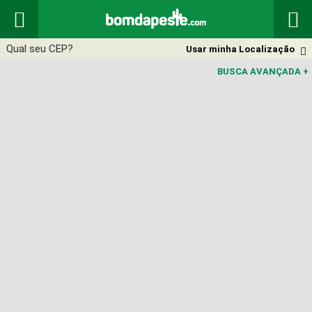


Usar minha Localização

BUSCA AVANÇADA
+