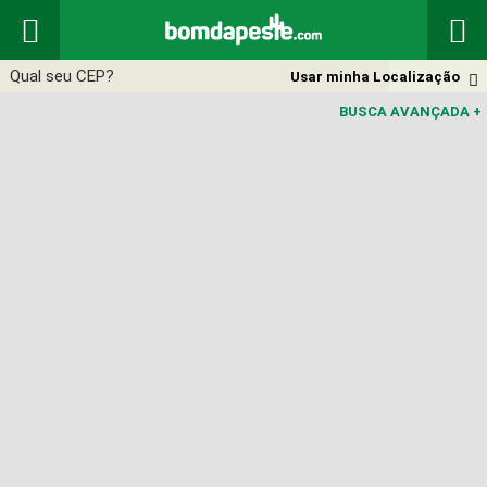


Usar minha Localização

BUSCA AVANÇADA
+