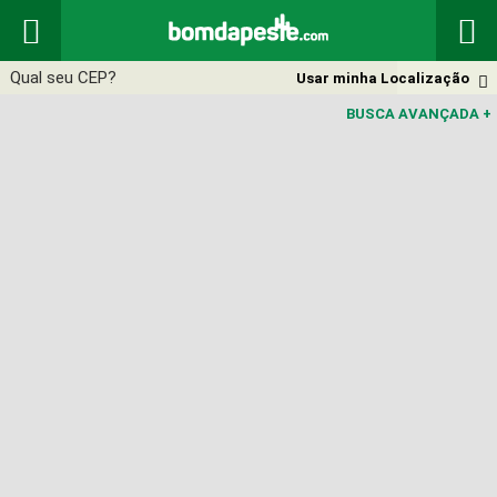


Usar minha Localização

BUSCA AVANÇADA
+