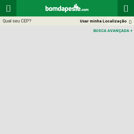


Usar minha Localização

BUSCA AVANÇADA
+