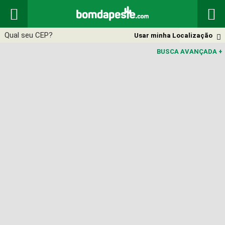


Usar minha Localização

BUSCA AVANÇADA
+