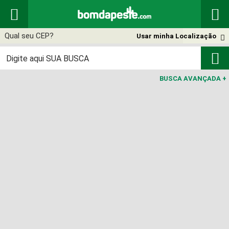


Usar minha Localização


BUSCA AVANÇADA
+