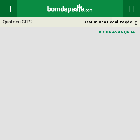


Usar minha Localização

BUSCA AVANÇADA
+