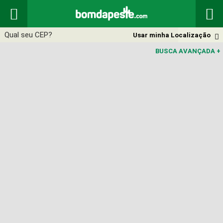


Usar minha Localização

BUSCA AVANÇADA
+