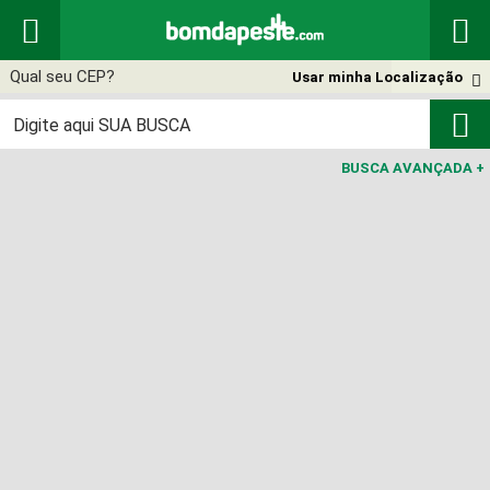


Usar minha Localização


BUSCA AVANÇADA
+