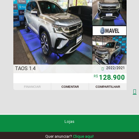
TAOS 1.4
2022/2021

128.900
R$
FINANCIAR
COMENTAR
COMPARTILHAR

Lojas
Quer anunciar?
Clique aqui!