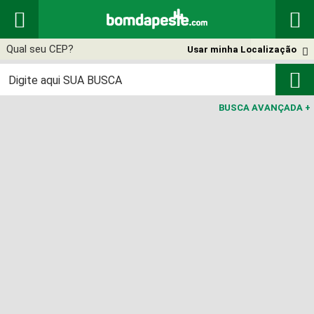


Usar minha Localização


BUSCA AVANÇADA
+