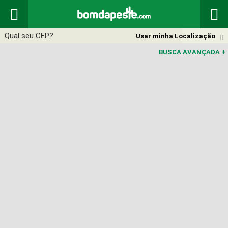


Usar minha Localização

BUSCA AVANÇADA
+