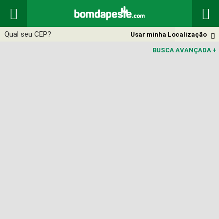


Usar minha Localização

BUSCA AVANÇADA
+