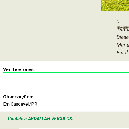
0
quilo
1980
Diese
Manu
Final
Ver Telefones
Observações:
Em Cascavel/PR
Contate a
ABDALLAH VEÍCULOS: