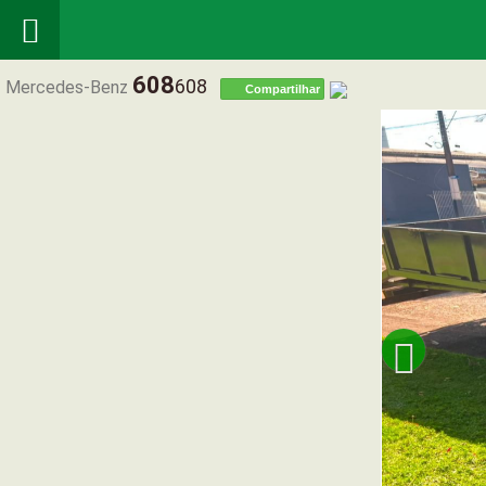

608
608
Mercedes-Benz
Compartilhar
