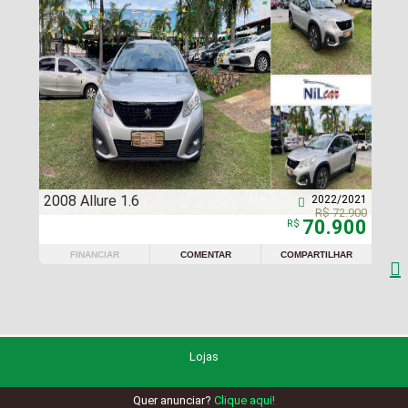
2008 Allure 1.6
2022/2021

R$ 72.900
70.900
R$
FINANCIAR
COMENTAR
COMPARTILHAR

Lojas
Quer anunciar?
Clique aqui!