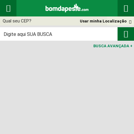


Usar minha Localização


BUSCA AVANÇADA
+