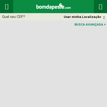


Usar minha Localização

BUSCA AVANÇADA
+