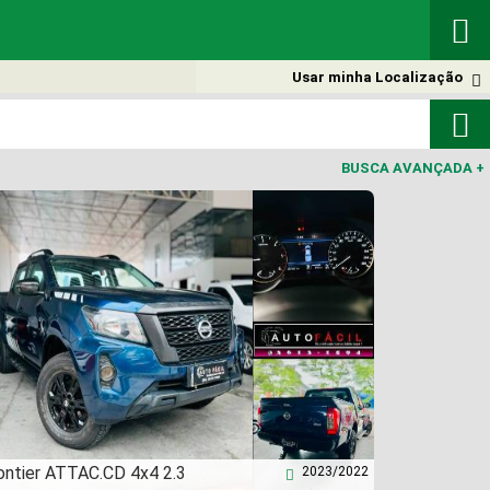

Usar minha Localização


BUSCA AVANÇADA
+
ontier ATTAC.CD 4x4 2.3
2023/2022
