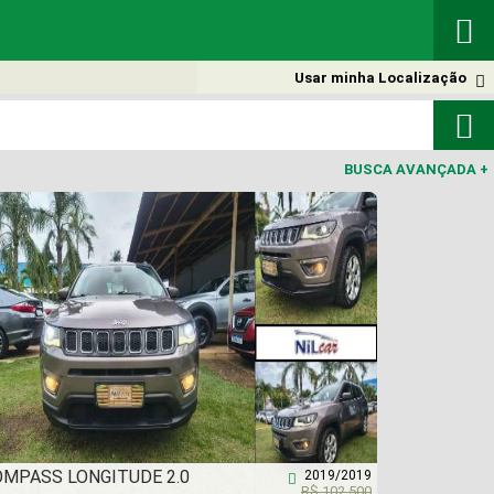

Usar minha Localização


BUSCA AVANÇADA
+
OMPASS LONGITUDE 2.0
2019/2019

R$ 102.500