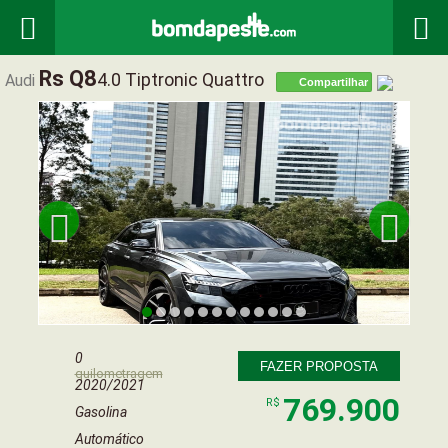


Rs Q8
4.0 Tiptronic Quattro
Audi
Compartilhar


0
FAZER PROPOSTA
quilometragem
2020/2021
769.900
R$
Gasolina
Automático