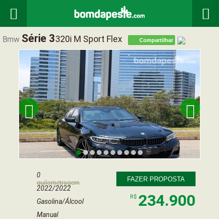


Série 3
320i M Sport Flex
Bmw
Compartilhar


0
FAZER PROPOSTA
quilometragem
2022/2022
234.900
R$
Gasolina/Álcool
Manual