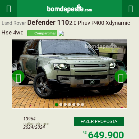


Defender 110
2.0 Phev P400 Xdynamic
Land Rover
Hse 4wd
Compartilhar


13964
FAZER PROPOSTA
quilometragem
2024/2024
649.900
R$