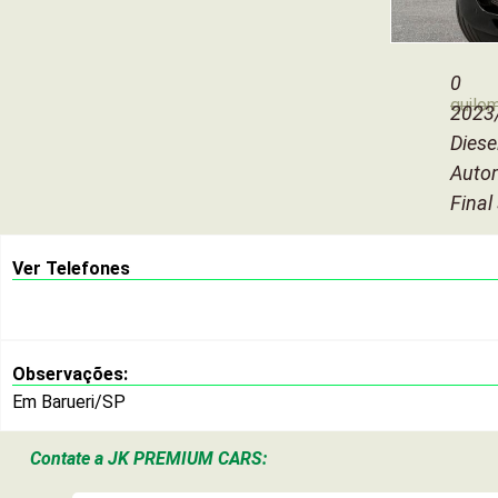
0
quilo
2023
Diese
Auto
Final
Ver Telefones
Observações:
Em Barueri/SP
Contate a
JK PREMIUM CARS: