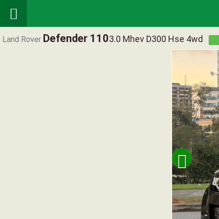

Defender 110
3.0 Mhev D300 Hse 4wd
Land Rover
