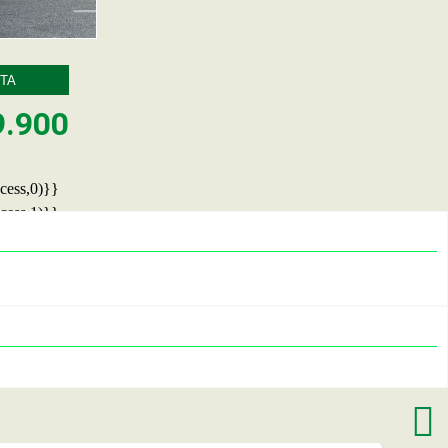
TA
9.900
