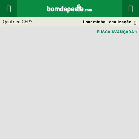


Usar minha Localização

BUSCA AVANÇADA
+