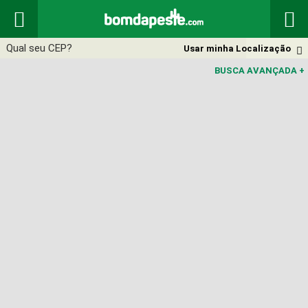


Usar minha Localização

BUSCA AVANÇADA
+