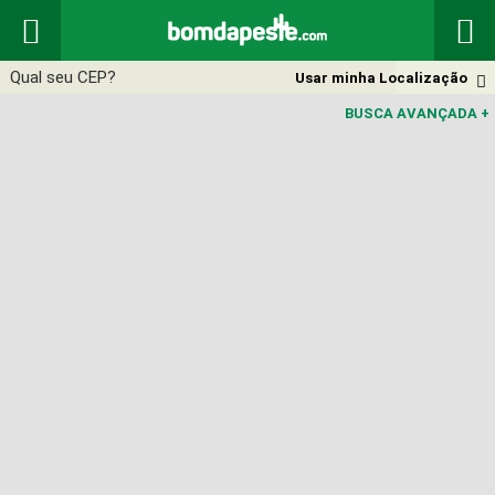


Usar minha Localização

BUSCA AVANÇADA
+