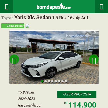


Yaris Xls Sedan
1.5 Flex 16v 4p Aut.
Toyota
Compartilhar


15.879 km
FAZER PROPOSTA
2024/2023
114.900
R$
Gasolina/Álcool