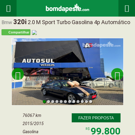


320i
2.0 M Sport Turbo Gasolina 4p Automático
Bmw
Compartilhar


76067 km
FAZER PROPOSTA
2015/2015
99.800
R$
Gasolina