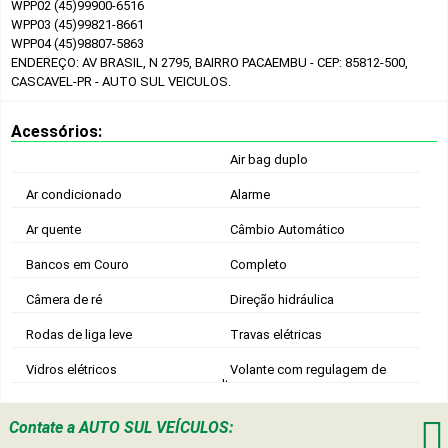
WPP02 (45)99900-6516
WPP03 (45)99821-8661
WPP04 (45)98807-5863
ENDEREÇO: AV BRASIL, N 2795, BAIRRO PACAEMBU - CEP: 85812-500,
CASCAVEL-PR - AUTO SUL VEICULOS.
Acessórios:
Air bag duplo
Ar condicionado
Alarme
Ar quente
Câmbio Automático
Bancos em Couro
Completo
Câmera de ré
Direção hidráulica
Rodas de liga leve
Travas elétricas
Vidros elétricos
Volante com regulagem de
altura

Contate a
AUTO SUL VEÍCULOS: