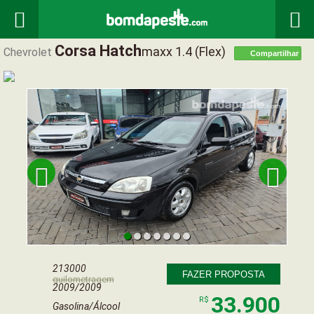


Corsa Hatch
Maxx 1.4 (flex)
Chevrolet
Compartilhar


213000
FAZER PROPOSTA
quilometragem
2009/2009
33.900
R$
Gasolina/Álcool