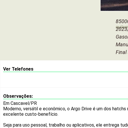
8500
quilo
2023
Gasol
Manu
Final
Ver Telefones
Observações:
Em Cascavel/PR
Moderno, versátil e econômico, o Argo Drive é um dos hatchs
excelente custo-benefício.
Seja para uso pessoal, trabalho ou aplicativos, ele entrega t