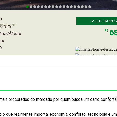
0
FAZER PROPOS
metragem
/2023
6
R$
ina/Álcool
al
 3
 mais procurados do mercado por quem busca um carro confortáv
udo o que realmente importa: economia, conforto, tecnologia e um