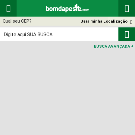


Usar minha Localização


BUSCA AVANÇADA
+