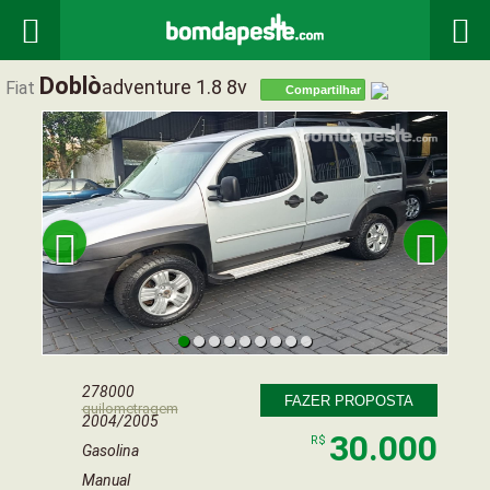


Doblò
Adventure 1.8 8v
Fiat
Compartilhar


278000
FAZER PROPOSTA
quilometragem
2004/2005
30.000
R$
Gasolina
Manual