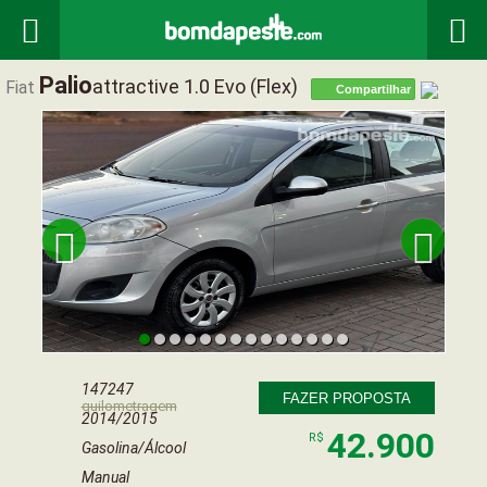


Palio
Attractive 1.0 Evo (flex)
Fiat
Compartilhar


147247
FAZER PROPOSTA
quilometragem
2014/2015
42.900
R$
Gasolina/Álcool
Manual