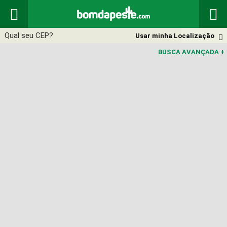


Usar minha Localização

BUSCA AVANÇADA
+