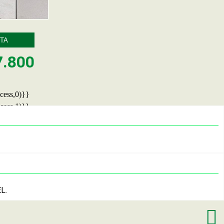
TA
7.800
EL.
