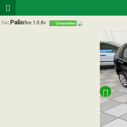

Palio
Fire 1.0 8v
Fiat
Compartilhar
