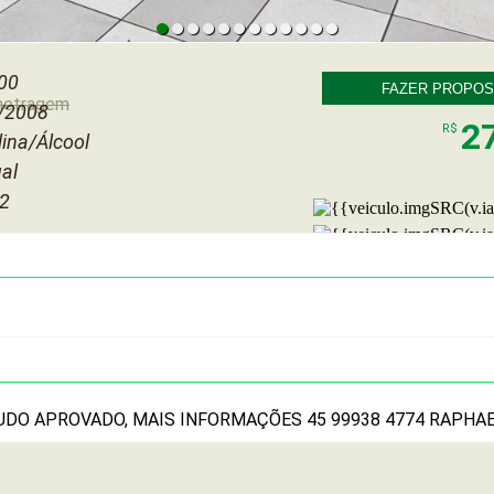
00
FAZER PROPOS
metragem
/2008
2
R$
ina/Álcool
al
 2
UDO APROVADO, MAIS INFORMAÇÕES 45 99938 4774 RAPHA