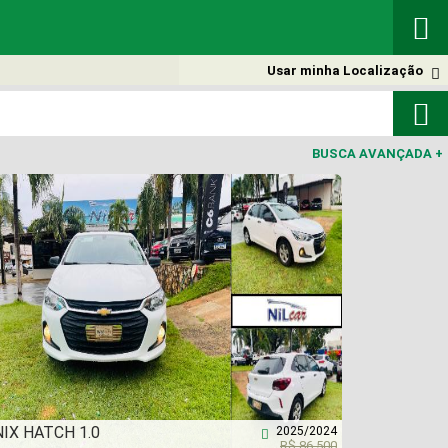

Usar minha Localização


BUSCA AVANÇADA
+
IX HATCH 1.0
2025/2024

R$ 86.500