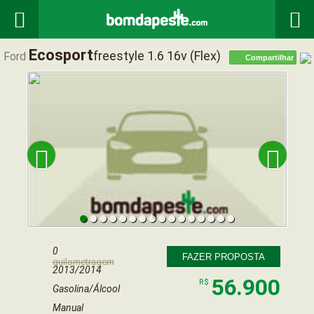


Ecosport
Freestyle 1.6 16v (flex)
Ford
Compartilhar


0
FAZER PROPOSTA
quilometragem
2013/2014
56.900
R$
Gasolina/Álcool
Manual